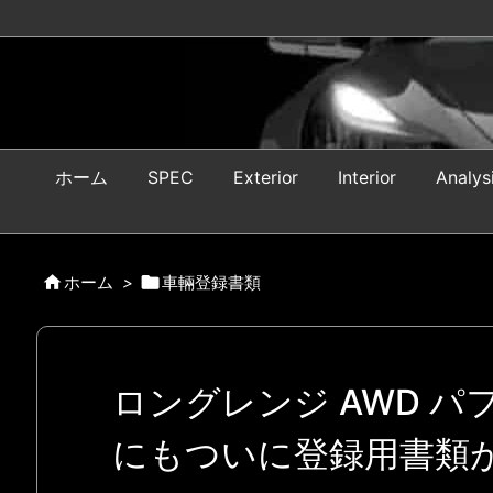
ホーム
SPEC
Exterior
Interior
Analys


ホーム
>
車輛登録書類
ロングレンジ AWD パ
にもついに登録用書類