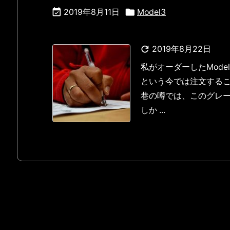


2019年8月11日
Model3

2019年8月22日
私がオーダーしたMode
という今では注文する
巷の噂では、このグレ
しか ...