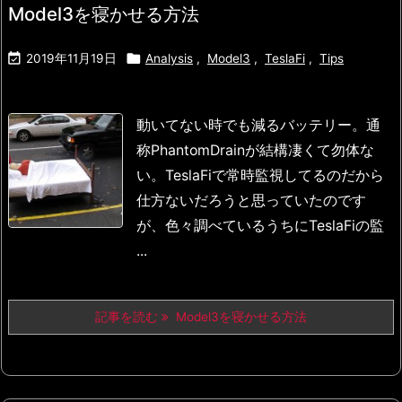
Model3を寝かせる方法


2019年11月19日
Analysis
,
Model3
,
TeslaFi
,
Tips
動いてない時でも減るバッテリー。
通
称PhantomDrainが結構凄くて勿体な
い。
TeslaFiで常時監視してるのだから
仕方ないだろうと
思っていたのです
が、色々調べているうちに
TeslaFiの監
...
記事を読む
Model3を寝かせる方法