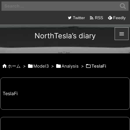

Twitter
RSS
Feedly

NorthTesla’s diary

メニュ





ホーム
>
Model3
>
Analysis
>
TeslaFi
サイド

前へ

TeslaFi
次へ

検索