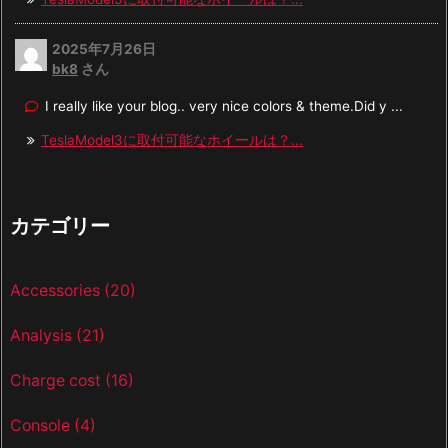
2025年7月26日
bk8
さん
I really like your blog.. very nice colors & theme.Did y ...
TeslaModel3に取付可能なホイールは？...
カテゴリー
Accessories
(20)
Analysis
(21)
Charge cost
(16)
Console
(4)