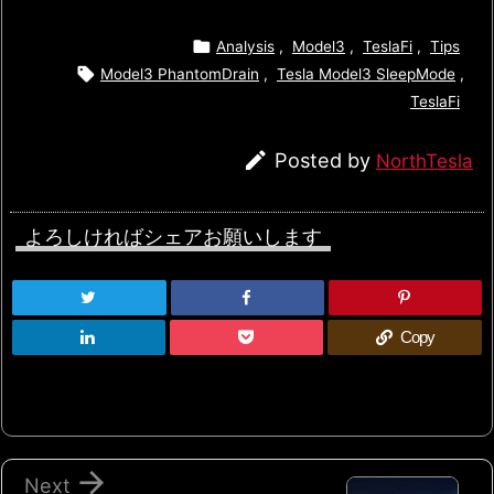

Analysis
,
Model3
,
TeslaFi
,
Tips

Model3 PhantomDrain
,
Tesla Model3 SleepMode
,
TeslaFi

Posted by
NorthTesla
よろしければシェアお願いします
Copy

Next