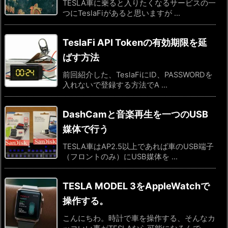
TESLA車に乗ると入りたくなるサービスの一
つにTeslaFiがあると思いますが ...
TeslaFi API Tokenの有効期限を延
ばす方法
前回紹介した、TeslaFiにID、PASSWORDを
入れないで登録する方法でA ...
DashCamと音楽再生を一つのUSB
媒体で行う
TESLA車はAP2.5以上であれば車のUSB端子
（フロントのみ）にUSB媒体を ...
TESLA MODEL 3をAppleWatchで
操作する。
こんにちわ。時計で車を操作する、そんなカ