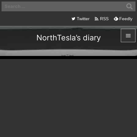

Twitter
RSS
Feedly

NorthTesla’s diary

メニュ

サイド

前へ

次へ

検索