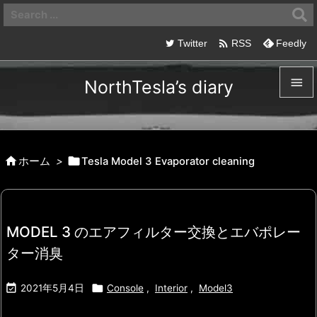

Twitter
RSS
Feedly

NorthTesla’s diary

メニュ



ホーム
>
Tesla Model 3 Evaporator cleaning
サイド

前へ

MODEL 3 のエアフィルター交換とエバポレー
次へ
ター消臭

検索


2021年5月4日
Console
,
Interior
,
Model3