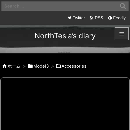

Twitter
RSS
Feedly

NorthTesla’s diary

メニュ




ホーム
>
Model3
>
Accessories
サイド

前へ

次へ

検索