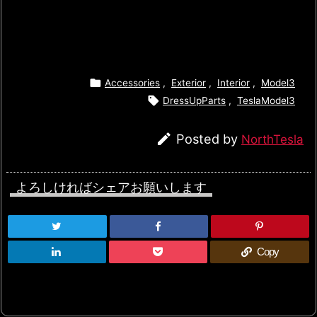

Accessories
,
Exterior
,
Interior
,
Model3

DressUpParts
,
TeslaModel3

Posted by
NorthTesla
よろしければシェアお願いします
Copy