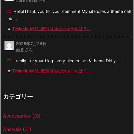
NorthTesla さん
Hello!Thank you for your comment.My site uses a theme call
ed ...
TeslaModel3に取付可能なホイールは？...
2025年7月26日
bk8
さん
I really like your blog.. very nice colors & theme.Did y ...
TeslaModel3に取付可能なホイールは？...
カテゴリー
Accessories
(20)
Analysis
(21)