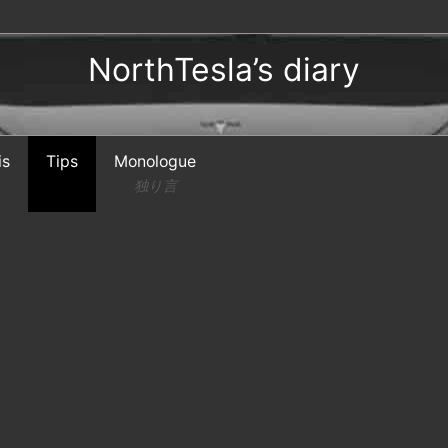
NorthTesla’s diary
is
Tips
Monologue
独り言