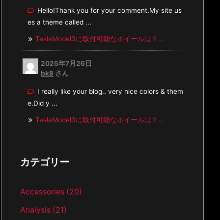
Hello!Thank you for your comment.My site us
es a theme called ...
TeslaModel3に取付可能なホイールは？...
2025年7月26日
bk8
さん
I really like your blog.. very nice colors & them
e.Did y ...
TeslaModel3に取付可能なホイールは？...
カテゴリー
Accessories
(20)
Analysis
(21)