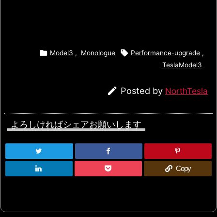


Model3
,
Monologue
Performance-upgrade
,
TeslaModel3

Posted by
NorthTesla
よろしければシェアお願いします
Copy