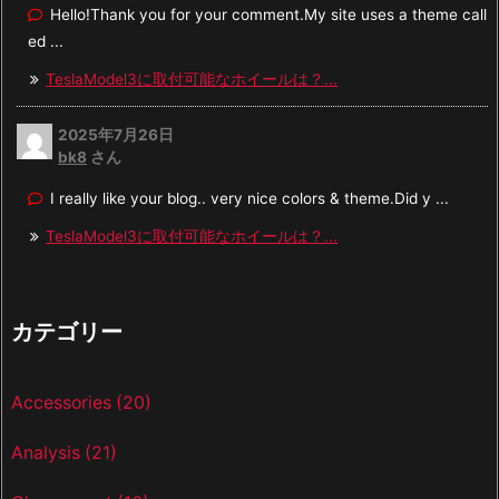
Hello!Thank you for your comment.My site uses a theme call
ed ...
TeslaModel3に取付可能なホイールは？...
2025年7月26日
bk8
さん
I really like your blog.. very nice colors & theme.Did y ...
TeslaModel3に取付可能なホイールは？...
カテゴリー
Accessories
(20)
Analysis
(21)