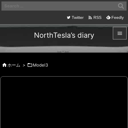

Twitter
RSS
Feedly

NorthTesla’s diary

メニュ



ホーム
>
Model3
サイド

前へ

次へ

検索