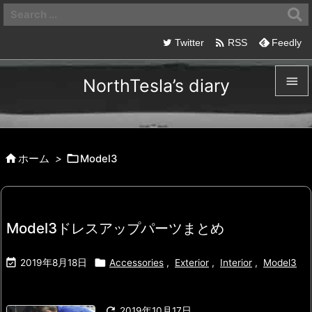

Twitter
RSS
Feedly

NorthTesla’s diary

メニュ



ホーム
>
Model3
サイド

前へ

Model3ドレスアップパーツまとめ
次へ



2019年8月18日
Accessories
,
Exterior
,
Interior
,
Model3
検索

2019年10月17日