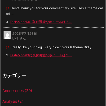
Hello!Thank you for your comment.My site uses a theme call
ed ...
TeslaModel3に取付可能なホイールは？...
2025年7月26日
bk8
さん
I really like your blog.. very nice colors & theme.Did y ...
TeslaModel3に取付可能なホイールは？...
カテゴリー
Accessories
(20)
Analysis
(21)